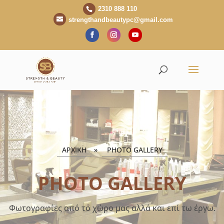
2310 888 110
strengthandbeautypc@gmail.com
ΑΡΧΙΚΗ
»
PHOTO GALLERY
PHOTO GALLERY
Φωτογραφίες από το χώρο μας αλλά και επί τω έργω.